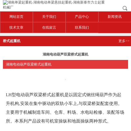
网站首页
关于我们
产品中心
新闻资讯
技术文章
在线留言
联系我们
桥式起重机
更多>>
湖南电动葫芦双梁桥式起重机
湖南电动葫芦双梁桥式起重机
LH型电动葫芦双梁桥式起重机是以固定式钢丝绳葫芦作为起
升机构,安装在集中驱动的双轨小车上,与双梁桥架配套使用。
主要用于机械制造车间、仓库、料场、水电站检修、装配等场
所。本系列产品设有司机室操纵和地面操纵两种形式。