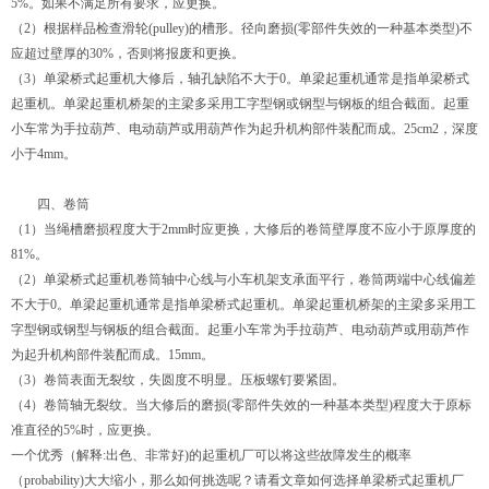
5%。如果不满足所有要求，应更换。
（2）根据样品检查滑轮(pulley)的槽形。径向磨损(零部件失效的一种基本类型)不
应超过壁厚的30%，否则将报废和更换。
（3）单梁桥式起重机大修后，轴孔缺陷不大于0。
单梁起重机
通常是指单梁桥式
起重机。单梁起重机桥架的主梁多采用工字型钢或钢型与钢板的组合截面。起重
小车常为手拉葫芦、电动葫芦或用葫芦作为起升机构部件装配而成。25cm2，深度
小于4mm。
四、卷筒
（1）当绳槽磨损程度大于2mm时应更换，大修后的卷筒壁厚度不应小于原厚度的
81%。
（2）单梁桥式起重机卷筒轴中心线与小车机架支承面平行，卷筒两端中心线偏差
不大于0。单梁起重机通常是指单梁桥式起重机。单梁起重机桥架的主梁多采用工
字型钢或钢型与钢板的组合截面。起重小车常为手拉葫芦、电动葫芦或用葫芦作
为起升机构部件装配而成。15mm。
（3）卷筒表面无裂纹，失圆度不明显。压板螺钉要紧固。
（4）卷筒轴无裂纹。当大修后的磨损(零部件失效的一种基本类型)程度大于原标
准直径的5%时，应更换。
一个优秀（解释:出色、非常好)的起重机厂可以将这些故障发生的概率
（probability)大大缩小，那么如何挑选呢？请看文章如何选择单梁桥式起重机厂