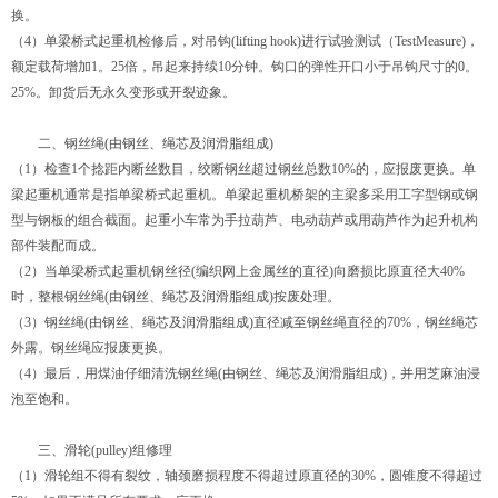
换。
（4）
单梁桥式起重机
检修后，对吊钩(lifting hook)进行试验测试（TestMeasure)，
额定载荷增加1。25倍，吊起来持续10分钟。钩口的弹性开口小于吊钩尺寸的0。
25%。卸货后无永久变形或开裂迹象。
二、钢丝绳(由钢丝、绳芯及润滑脂组成)
（1）检查1个捻距内断丝数目，绞断钢丝超过钢丝总数10%的，应报废更换。
单
梁起重机
通常是指单梁桥式起重机。
单梁起重机
桥架的主梁多采用工字型钢或钢
型与钢板的组合截面。起重小车常为手拉葫芦、电动葫芦或用葫芦作为起升机构
部件装配而成。
（2）当单梁桥式起重机钢丝径(编织网上金属丝的直径)向磨损比原直径大40%
时，整根钢丝绳(由钢丝、绳芯及润滑脂组成)按废处理。
（3）钢丝绳(由钢丝、绳芯及润滑脂组成)直径减至钢丝绳直径的70%，钢丝绳芯
外露。钢丝绳应报废更换。
（4）最后，用煤油仔细清洗钢丝绳(由钢丝、绳芯及润滑脂组成)，并用芝麻油浸
泡至饱和。
三、滑轮(pulley)组修理
（1）滑轮组不得有裂纹，轴颈磨损程度不得超过原直径的30%，圆锥度不得超过