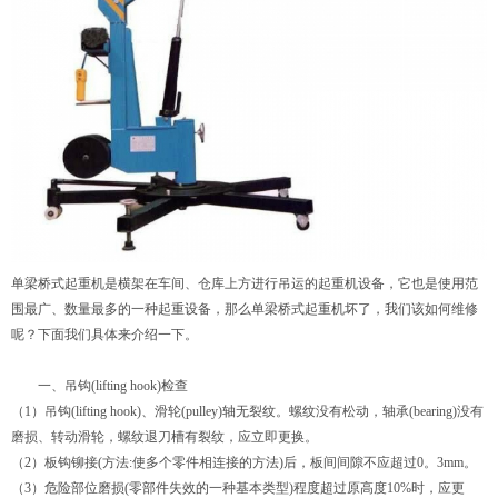
单梁桥式起重机
是横架在车间、仓库上方进行吊运的起重机设备，它也是使用范
围最广、数量最多的一种起重设备，那么
单梁桥式起重机
坏了，我们该如何维修
呢？下面我们具体来介绍一下。
一、吊钩(lifting hook)检查
（1）吊钩(lifting hook)、滑轮(pulley)轴无裂纹。螺纹没有松动，轴承(bearing)没有
磨损、转动滑轮，螺纹退刀槽有裂纹，应立即更换。
（2）板钩铆接(方法:使多个零件相连接的方法)后，板间间隙不应超过0。3mm。
（3）危险部位磨损(零部件失效的一种基本类型)程度超过原高度10%时，应更