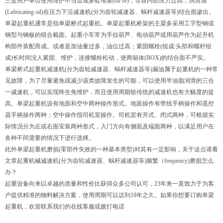
三是用户单位使用维护不当造成多处堵塞(dǔ sè)，导致内部压力过高，润滑油
(Lubricating oil)在压力下沿减速机(分为齿轮减速器、蜗杆减速器等)结合面渗出。
单梁起重机
通常是指单梁桥式起重机。单梁起重机桥架的主梁多采用工字型钢或
钢型与钢板的组合截面。起重小车常为手拉葫芦、电动葫芦或用葫芦作为起升机
构部件装配而成。或者是加油量过多，油位过高；紧固螺栓(组成:头部和螺杆组
成)长时间没人紧固、维护，连接螺栓松动，使两箱体(BOX)的结合面不严实。
单梁桥式起重机减速机(分为齿轮减速器、蜗杆减速器等)漏油属于起重机的一种常
见故障，为了尽量避免或减少该类故障发生的可能，可以使用半油脂润滑的三合
一减速机，可以实现终生免维护，而且使用周期较传统的减速机也有大幅度的提
高。单梁起重机设有地面和空中两种操作形式。地面操作有带线手柄操作和遥控
器手柄操作两种；空中操作指司机室操作。司机室有开式、闭式两种，可根据实
际情况分为左或右面安装两种形式，入门方向有侧面及端面两种，以满足用户在
各种不同需要的情况下进行选择。
此外单梁起重机磨损(零部件失效的一种基本类型)对其有一定影响，关于这点请看
文章起重机械减速机(分为齿轮减速器、蜗杆减速器等)频繁（frequency)磨损怎么
办？
起重设备向来以卓越的质量和性价比获得众多公司认可，23年来一直致力于为客
户提供精准的物料解决方案，使用周期可以达到18年之久。如果你想要订购单梁
起重机，欢迎联系我们的在线客服或拨打电话