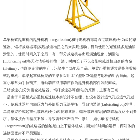
单梁桥式起重机
的起升机构（organization)和行走机构都是通过减速机(分为齿轮减
速器、蜗杆减速器等)实现减速增扭之后来实现运动，目前使用的减速机多是油润
滑型的，使用时间久了之后，有一部分减速机会出现漏油现象，润滑油
(Lubricating oil)每天滴滴答答的往下滴，时间长了不仅会影响减速机自身的寿命
(lifetime)，也影响企业的生产，污染生产场地及产品。
单梁起重机
通常是指
单梁桥
式起重机
。
单梁起重机
桥架的主梁多采用工字型钢或钢型与钢板的组合截面。起
重小车常为手拉葫芦、电动葫芦或用葫芦作为起升机构部件装配而成。
总结减速机(分为齿轮减速器、蜗杆减速器等)漏油的原因，主要有三点
一是由于
单梁桥式起重机
减速机本身设计不合理，如没有设计透气孔或透气孔过
小，使减速器的内部压力与外部压力无法平衡，导致润滑油(Lubricating oil)外泄；
二是单梁桥式起重机减速机(分为齿轮减速器、蜗杆减速器等)的制造精度达不到要
求，箱体接合面精度不够，导致密封不严而产生渗油。如小车运行机构
（organization)的减速器的油池是由上下箱体组成，因为长时间的运行，两箱体的
连接面密封不严易漏油。