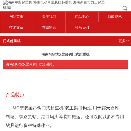
网站首页
关于我们
产品中心
新闻资讯
技术文章
在线留言
联系我们
门式起重机
更多>>
海南MG型双梁吊钩门式起重机
海南MG型双梁吊钩门式起重机
产品特点
1、MG型双梁吊钩门式起重机(双主梁吊钩)适用于露天仓库、
料场、铁路货站、港口码头等装卸搬运。还可以配以多种专用
钩具进行多种特殊作业。