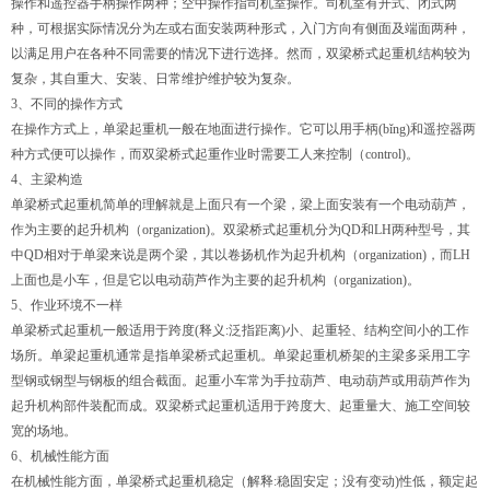
操作和遥控器手柄操作两种；空中操作指司机室操作。司机室有开式、闭式两
种，可根据实际情况分为左或右面安装两种形式，入门方向有侧面及端面两种，
以满足用户在各种不同需要的情况下进行选择。然而，双梁桥式起重机结构较为
复杂，其自重大、安装、日常维护维护较为复杂。
3、不同的操作方式
在操作方式上，
单梁起重机
一般在地面进行操作。它可以用手柄(bǐng)和遥控器两
种方式便可以操作，而双梁桥式起重作业时需要工人来控制（control)。
4、主梁构造
单梁桥式起重机简单的理解就是上面只有一个梁，梁上面安装有一个电动葫芦，
作为主要的起升机构（organization)。双梁桥式起重机分为QD和LH两种型号，其
中QD相对于单梁来说是两个梁，其以卷扬机作为起升机构（organization)，而LH
上面也是小车，但是它以电动葫芦作为主要的起升机构（organization)。
5、作业环境不一样
单梁桥式起重机一般适用于跨度(释义:泛指距离)小、起重轻、结构空间小的工作
场所。
单梁起重机
通常是指单梁桥式起重机。单梁起重机桥架的主梁多采用工字
型钢或钢型与钢板的组合截面。起重小车常为手拉葫芦、电动葫芦或用葫芦作为
起升机构部件装配而成。双梁桥式起重机适用于跨度大、起重量大、施工空间较
宽的场地。
6、机械性能方面
在机械性能方面，单梁桥式起重机稳定（解释:稳固安定；没有变动)性低，额定起