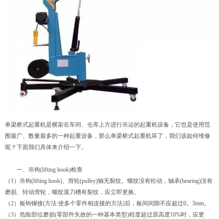
单梁桥式起重机
是横架在车间、仓库上方进行吊运的起重机设备，它也是使用范
围最广、数量最多的一种起重设备，那么
单梁桥式起重机
坏了，我们该如何维修
呢？下面我们具体来介绍一下。
一、吊钩(lifting hook)检查
（1）吊钩(lifting hook)、滑轮(pulley)轴无裂纹。螺纹没有松动，轴承(bearing)没有
磨损、转动滑轮，螺纹退刀槽有裂纹，应立即更换。
（2）板钩铆接(方法:使多个零件相连接的方法)后，板间间隙不应超过0。3mm。
（3）危险部位磨损(零部件失效的一种基本类型)程度超过原高度10%时，应更