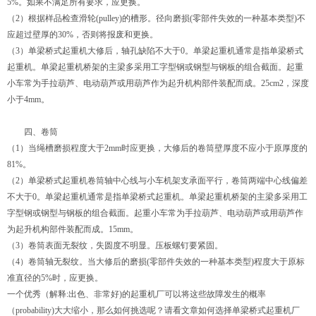
5%。如果不满足所有要求，应更换。
（2）根据样品检查滑轮(pulley)的槽形。径向磨损(零部件失效的一种基本类型)不
应超过壁厚的30%，否则将报废和更换。
（3）单梁桥式起重机大修后，轴孔缺陷不大于0。
单梁起重机
通常是指单梁桥式
起重机。单梁起重机桥架的主梁多采用工字型钢或钢型与钢板的组合截面。起重
小车常为手拉葫芦、电动葫芦或用葫芦作为起升机构部件装配而成。25cm2，深度
小于4mm。
四、卷筒
（1）当绳槽磨损程度大于2mm时应更换，大修后的卷筒壁厚度不应小于原厚度的
81%。
（2）单梁桥式起重机卷筒轴中心线与小车机架支承面平行，卷筒两端中心线偏差
不大于0。单梁起重机通常是指单梁桥式起重机。单梁起重机桥架的主梁多采用工
字型钢或钢型与钢板的组合截面。起重小车常为手拉葫芦、电动葫芦或用葫芦作
为起升机构部件装配而成。15mm。
（3）卷筒表面无裂纹，失圆度不明显。压板螺钉要紧固。
（4）卷筒轴无裂纹。当大修后的磨损(零部件失效的一种基本类型)程度大于原标
准直径的5%时，应更换。
一个优秀（解释:出色、非常好)的起重机厂可以将这些故障发生的概率
（probability)大大缩小，那么如何挑选呢？请看文章如何选择单梁桥式起重机厂