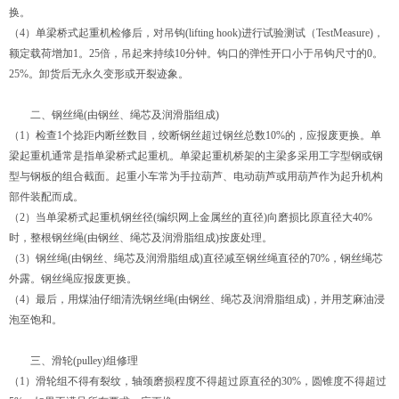
换。
（4）
单梁桥式起重机
检修后，对吊钩(lifting hook)进行试验测试（TestMeasure)，
额定载荷增加1。25倍，吊起来持续10分钟。钩口的弹性开口小于吊钩尺寸的0。
25%。卸货后无永久变形或开裂迹象。
二、钢丝绳(由钢丝、绳芯及润滑脂组成)
（1）检查1个捻距内断丝数目，绞断钢丝超过钢丝总数10%的，应报废更换。
单
梁起重机
通常是指单梁桥式起重机。
单梁起重机
桥架的主梁多采用工字型钢或钢
型与钢板的组合截面。起重小车常为手拉葫芦、电动葫芦或用葫芦作为起升机构
部件装配而成。
（2）当单梁桥式起重机钢丝径(编织网上金属丝的直径)向磨损比原直径大40%
时，整根钢丝绳(由钢丝、绳芯及润滑脂组成)按废处理。
（3）钢丝绳(由钢丝、绳芯及润滑脂组成)直径减至钢丝绳直径的70%，钢丝绳芯
外露。钢丝绳应报废更换。
（4）最后，用煤油仔细清洗钢丝绳(由钢丝、绳芯及润滑脂组成)，并用芝麻油浸
泡至饱和。
三、滑轮(pulley)组修理
（1）滑轮组不得有裂纹，轴颈磨损程度不得超过原直径的30%，圆锥度不得超过