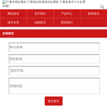
网站首页
关于我们
产品中心
新闻资讯
技术文章
在线留言
联系我们
在线留言