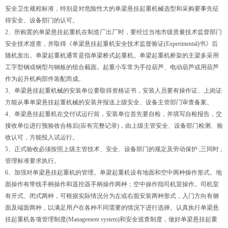
安全卫生规程标准，特别是对危险性大的单梁悬挂起重机械选型和采购要事先征
得安全、设备部门的认可。
2、所购置的单梁悬挂起重机在制造厂出厂时，要经过当地市级质量技术监督部门
安全技术巡查，并取得《单梁悬挂起重机安全技术监督验证(Experimental)书》后
随机发出。
单梁起重机
通常是指
单梁桥式起重机
。
单梁起重机
桥架的主梁多采用
工字型钢或钢型与钢板的组合截面。起重小车常为手拉葫芦、电动葫芦或用葫芦
作为起升机构部件装配而成。
3、单梁悬挂起重机械的安装单位要取得资格证书，安装人员要有操作证、上岗证
方能从事单梁悬挂起重机械的安装并报送上级安全、设备主管部门审查备案。
4、单梁悬挂起重机在交付试运行前，安装单位首先要自检，并填写自检报告，交
接收单位进行预验收合格后(应有完整记录)，由上级主管安全、设备部门检测、验
收认可，方能投入试运行。
5、正式验收必须按照上级主管技术、安全、设备部门的规定及劳动保护 ;三同时 ;
管理标准要求执行。
6、加强对单梁悬挂起重机的管理。
单梁起重机
设有地面和空中两种操作形式。地
面操作有带线手柄操作和遥控器手柄操作两种；空中操作指司机室操作。司机室
有开式、闭式两种，可根据实际情况分为左或右面安装两种形式，入门方向有侧
面及端面两种，以满足用户在各种不同需要的情况下进行选择。认真执行单梁悬
挂起重机各项管理制度(Management system)和安全巡查制度，做好单梁悬挂起重